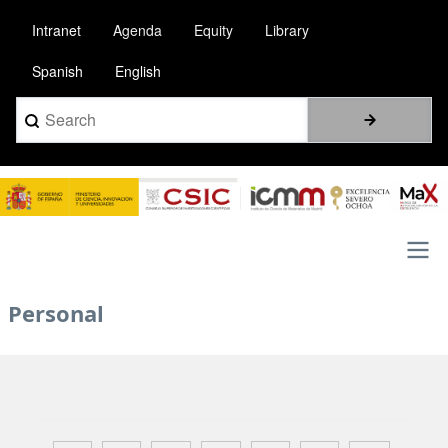
Pasar
Intranet
Agenda
Equity
Library
al
contenido
Spanish
English
principal
Search
Image
Main
Personal
navigation