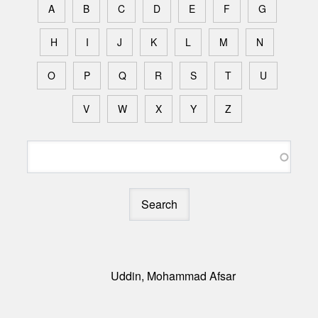
A
B
C
D
E
F
G
H
I
J
K
L
M
N
O
P
Q
R
S
T
U
V
W
X
Y
Z
Search
Uddin, Mohammad Afsar