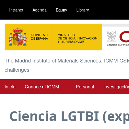
Pasar
Intranet
Agenda
Equity
Library
al
contenido
Image
principal
The Madrid Institute of Materials Sciences, ICMM-CSI
challenges
Inicio
Conoce el ICMM
Personal
Investigació
Main
navigation
Ciencia LGTBI (exp