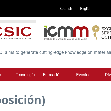
Spanish
English
C, aims to generate cutting-edge knowledge on materials
n
Tecnología
Formación
Eventos
Div
osición)