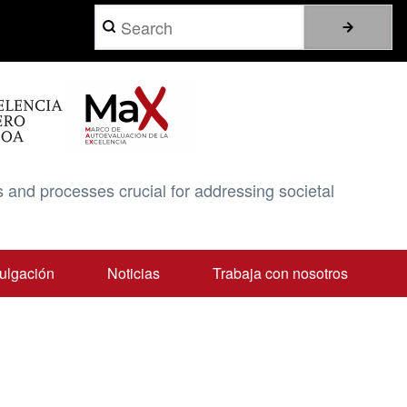
Search
 and processes crucial for addressing societal
ulgación
Noticias
Trabaja con nosotros