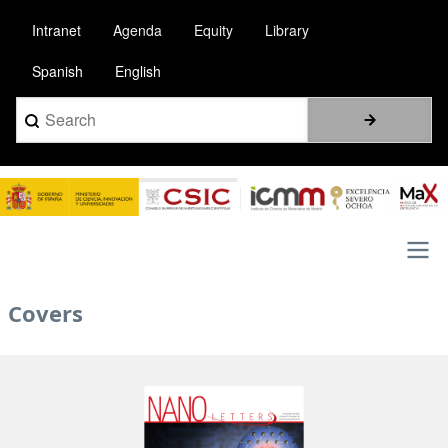
Pasar
Intranet
Agenda
Equity
Library
al
contenido
Spanish
English
principal
Search
Image
Main
Covers
navigation
Image