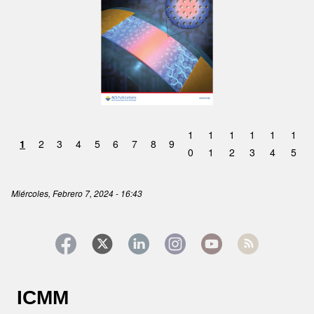
1
1
1
1
1
1
1
2
3
4
5
6
7
8
9
0
1
2
3
4
5
Miércoles, Febrero 7, 2024 - 16:43
ICMM