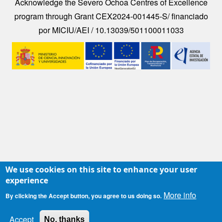
Acknowledge the Severo Ochoa Centres of Excellence
program through Grant CEX2024-001445-S/ financiado
por MICIU/AEI / 10.13039/501100011033
Image
We use cookies on this site to enhance your user
experience
More info
By clicking the Accept button, you agree to us doing so.
Contacto
|
Accesibilidad
|
Aviso legal
|
Política de Cookies
|
Protección de datos
Accept
No, thanks