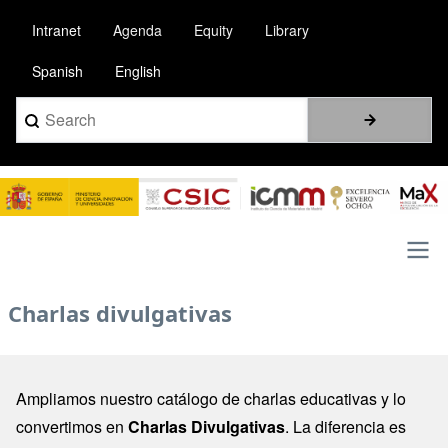
Pasar
Intranet
Agenda
Equity
Library
al
contenido
Spanish
English
principal
Search
Image
Main
Charlas divulgativas
navigation
Ampliamos nuestro catálogo de charlas educativas y lo
convertimos en
Charlas Divulgativas
. La diferencia es