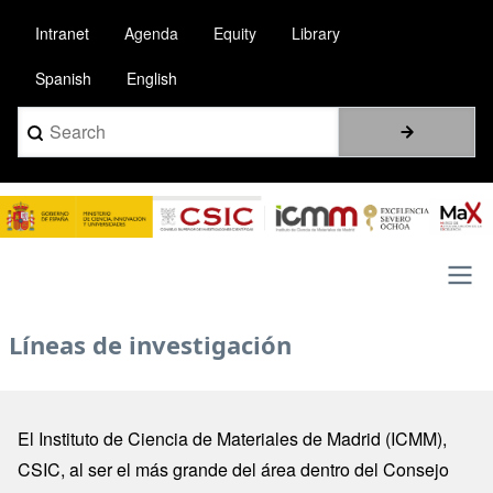
Pasar
Intranet
Agenda
Equity
Library
al
contenido
Spanish
English
principal
Search
Image
Main
Líneas de investigación
navigation
El Instituto de Ciencia de Materiales de Madrid (ICMM),
CSIC, al ser el más grande del área dentro del Consejo