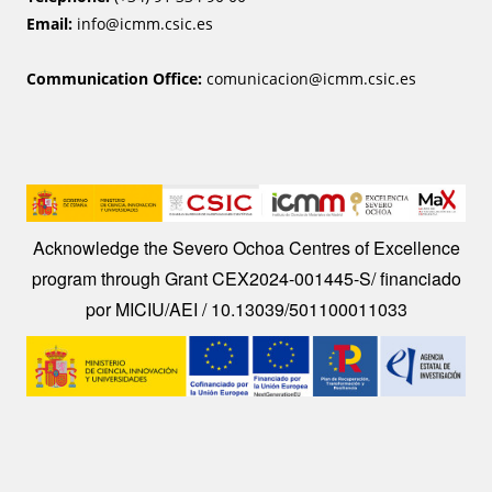
Email:
info@icmm.csic.es
Communication Office:
comunicacion@icmm.csic.es
Image
Acknowledge the Severo Ochoa Centres of Excellence
program through Grant CEX2024-001445-S/ financiado
por MICIU/AEI / 10.13039/501100011033
Image