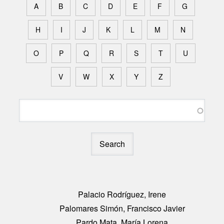
A
B
C
D
E
F
G
H
I
J
K
L
M
N
O
P
Q
R
S
T
U
V
W
X
Y
Z
Search
Palacio Rodríguez, Irene
Palomares Simón, Francisco Javier
Pardo Mata, María Lorena