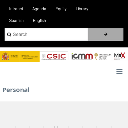
Skip
Intranet
Agenda
Equity
Library
to
main
Spanish
English
content
Search
Image
Main
Personal
navigation