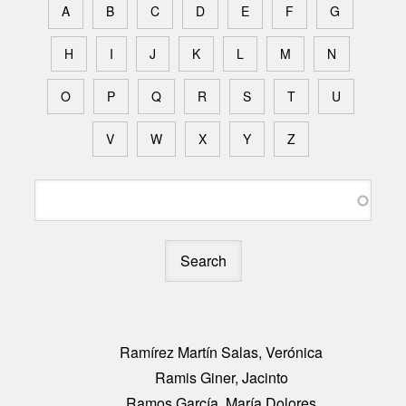
A
B
C
D
E
F
G
H
I
J
K
L
M
N
O
P
Q
R
S
T
U
V
W
X
Y
Z
Search
Ramírez Martín Salas, Verónica
Ramis Giner, Jacinto
Ramos García, María Dolores