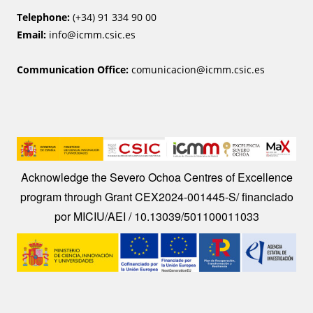
Telephone:
(+34) 91 334 90 00
Email:
info@icmm.csic.es
Communication Office:
comunicacion@icmm.csic.es
Image
Acknowledge the Severo Ochoa Centres of Excellence
program through Grant CEX2024-001445-S/ financiado
por MICIU/AEI / 10.13039/501100011033
Image