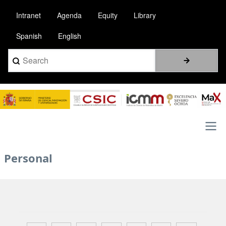
Skip
Intranet
Agenda
Equity
Library
to
main
Spanish
English
content
Search
Image
Main
Personal
navigation