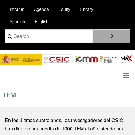
Pasar
Intranet
Agenda
Equity
Library
al
contenido
Spanish
English
principal
Search
Image
Main
TFM
navigation
En los últimos cuatro años, los investigadores del CSIC
han dirigido una media de 1000 TFM al año, siendo una