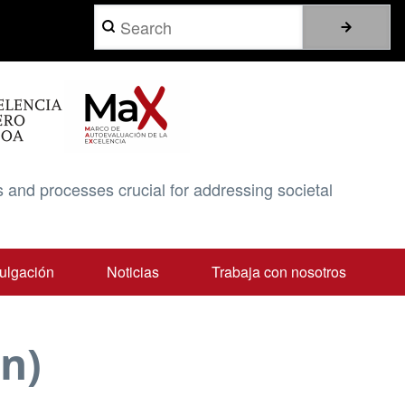
Search
 and processes crucial for addressing societal
ulgación
Noticias
Trabaja con nosotros
ón)