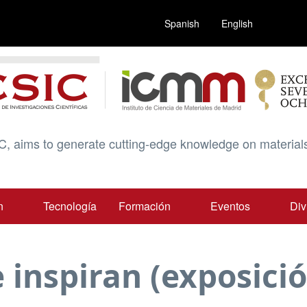
Spanish
English
C, aims to generate cutting-edge knowledge on materials
n
Tecnología
Formación
Eventos
Div
 inspiran (exposici