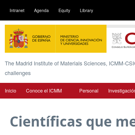
Pasar
Intranet
Agenda
Equity
Library
al
contenido
Image
principal
The Madrid Institute of Materials Sciences, ICMM-CSI
challenges
Inicio
Conoce el ICMM
Personal
Investigació
Main
navigation
Científicas que me