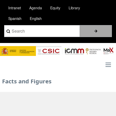
Pasar
Intranet
Agenda
Equity
Library
al
contenido
Spanish
English
principal
Search
Image
Main
Facts and Figures
navigation