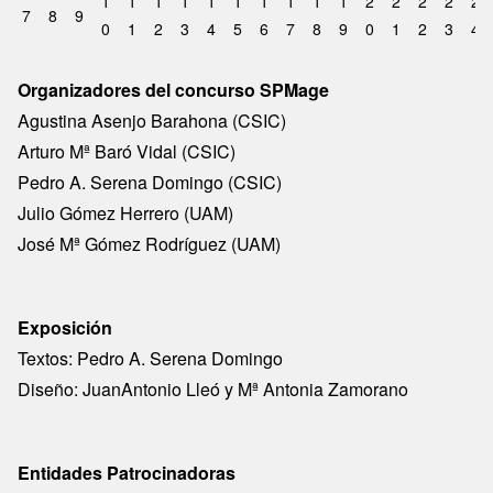
1
1
1
1
1
1
1
1
1
1
2
2
2
2
2
6
7
8
9
0
1
2
3
4
5
6
7
8
9
0
1
2
3
4
Organizadores del concurso SPMage
Agustina Asenjo Barahona (CSIC)
Arturo Mª Baró Vidal (CSIC)
Pedro A. Serena Domingo (CSIC)
Julio Gómez Herrero (UAM)
José Mª Gómez Rodríguez (UAM)
Exposición
Textos: Pedro A. Serena Domingo
Diseño: JuanAntonio Lleó y Mª Antonia Zamorano
Entidades Patrocinadoras