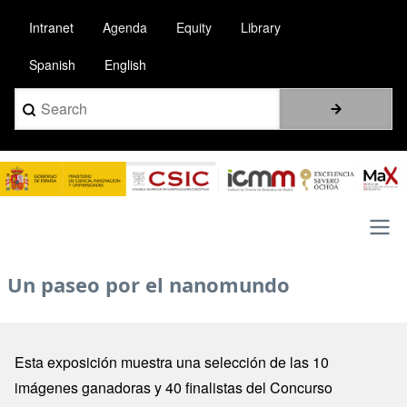
Pasar
Intranet
Agenda
Equity
Library
al
contenido
Spanish
English
principal
Search
Image
Main
Un paseo por el nanomundo
navigation
Esta exposición muestra una selección de las 10
imágenes ganadoras y 40 finalistas del Concurso