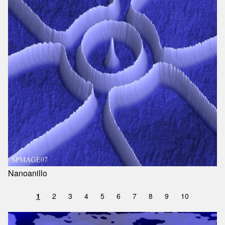
Nanoanillo
1
2
3
4
5
6
7
8
9
10
Image