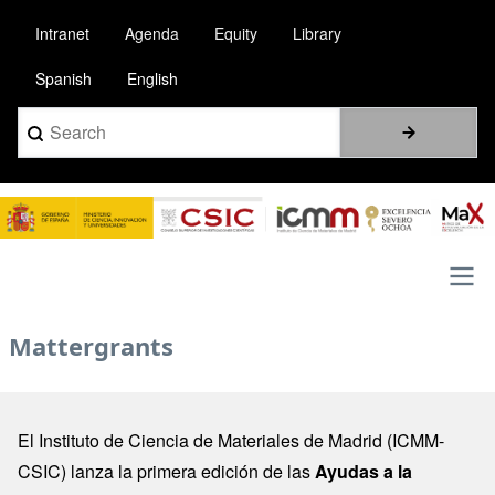
Skip
Intranet
Agenda
Equity
Library
to
main
Spanish
English
content
Search
Image
Main
Mattergrants
navigation
El Instituto de Ciencia de Materiales de Madrid (ICMM-
CSIC) lanza la primera edición de las
Ayudas a la