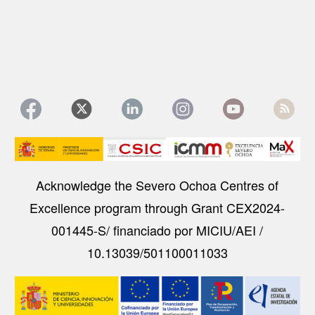
Image
Acknowledge the Severo Ochoa Centres of
Excellence program through Grant CEX2024-
001445-S/ financiado por MICIU/AEI /
10.13039/501100011033
Image