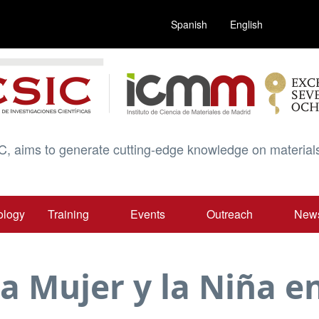
Spanish
English
C, aims to generate cutting-edge knowledge on materials
ology
Training
Events
Outreach
New
la Mujer y la Niña en