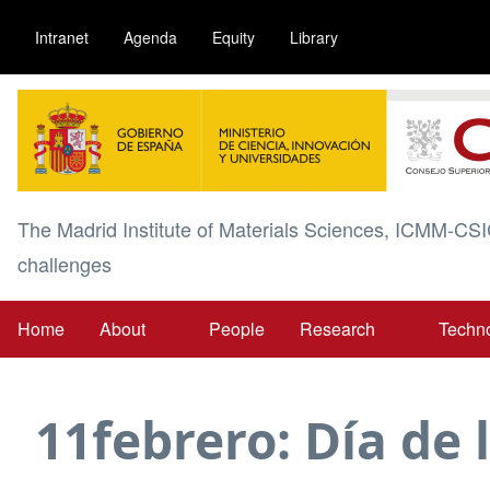
Skip
Intranet
Agenda
Equity
Library
to
main
Image
content
The Madrid Institute of Materials Sciences, ICMM-CSI
challenges
Home
About
People
Research
Techn
Main
navigation
11febrero: Día de 