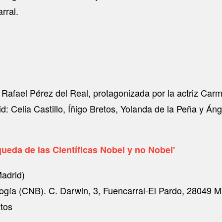
rral.
M Rafael Pérez del Real, protagonizada por la actriz Car
id: Celia Castillo, Íñigo Bretos, Yolanda de la Peña y Á
ueda de las Científicas Nobel y no Nobel'
Madrid)
logía (CNB). C. Darwin, 3, Fuencarral-El Pardo, 28049 M
ntos