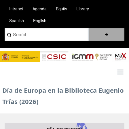
Skip
Intranet
Agenda
Equity
Library
to
main
Spanish
English
content
Search
Image
Main
Día de Europa en la Biblioteca Eugenio
navigation
Trías (2026)
Image