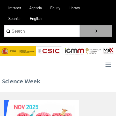
Skip
Intranet
Agenda
Equity
Library
to
main
Spanish
English
content
Search
Image
Main
Science Week
navigation
Image