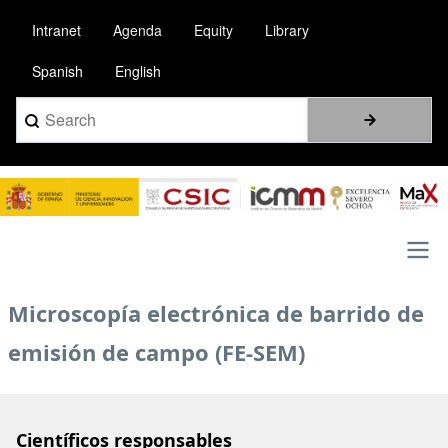
Pasar
Intranet
Agenda
Equity
Library
al
contenido
Spanish
English
principal
Search
Image
Main
Microscopía electrónica de barrido de
navigation
emisión de campo (FE-SEM)
Científicos responsables