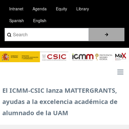
Pasar
Intranet
Agenda
Equity
Library
al
contenido
Spanish
English
principal
Search
Image
Main
El ICMM-CSIC lanza MATTERGRANTS,
navigation
ayudas a la excelencia académica de
alumnado de la UAM