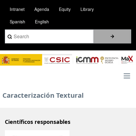
Pasar
Intranet
Agenda
Equity
Library
al
contenido
Spanish
English
principal
Search
Image
Main
Caracterización Textural
navigation
Científicos responsables
Image