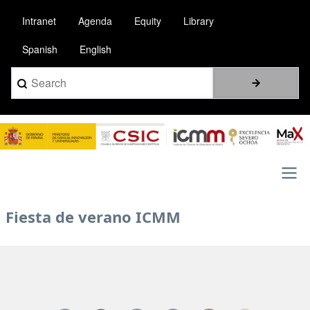
Pasar
Intranet
Agenda
Equity
Library
al
contenido
Spanish
English
principal
Search
Image
Main
Fiesta de verano ICMM
navigation