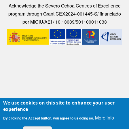
Acknowledge the Severo Ochoa Centres of Excellence
program through Grant CEX2024-001445-S/ financiado
por MICIU/AEI / 10.13039/501100011033
Image
We use cookies on this site to enhance your user
experience
More info
By clicking the Accept button, you agree to us doing so.
Contacto
|
Accesibilidad
|
Aviso legal
|
Política de Cookies
|
Protección de datos