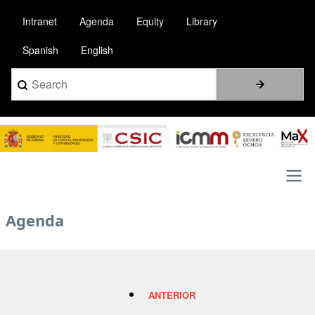
Pasar
Intranet
Agenda
Equity
Library
al
contenido
Spanish
English
principal
Search
Image
Main
Agenda
navigation
ANTERIOR