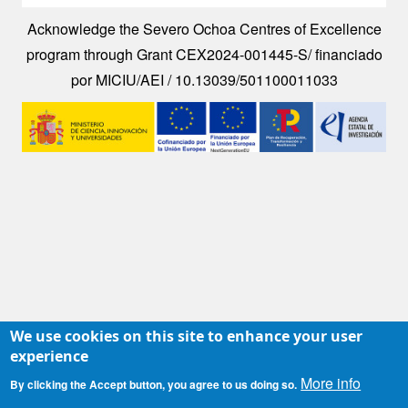
Acknowledge the Severo Ochoa Centres of Excellence
program through Grant CEX2024-001445-S/ financiado
por MICIU/AEI / 10.13039/501100011033
Image
We use cookies on this site to enhance your user
experience
More info
By clicking the Accept button, you agree to us doing so.
Contacto
|
Accesibilidad
|
Aviso legal
|
Política de Cookies
|