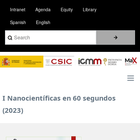
Skip
Intranet
Agenda
Equity
Library
to
main
Spanish
English
content
Search
Image
Main
I Nanocientíficas en 60 segundos
navigation
(2023)