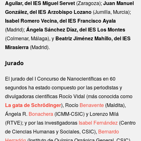
Aguilar, del IES Miguel Servet
(Zaragoza);
Juan Manuel
González, del IES Arzobispo Lozano
(Jumilla, Murcia);
Isabel Romero Vecina, del IES Francisco Ayala
(Madrid);
Ángela Sánchez Díaz, del IES Los Montes
(Colmenar, Málaga), y
Beatriz Jiménez Mahíllo, del IES
Mirasierra
(Madrid).
Jurado
El jurado del I Concurso de Nanocientíficas en 60
segundos ha estado compuesto por las periodistas y
divulgadoras científicas Rocío Vidal (más conocida como
La gata de Schrödinger
), Rocío
Benavente
(Maldita),
Ángela R.
Bonachera
(ICMM-CSIC) y Lorenzo Milá
(RTVE); y por las investigadoras
Isabel Fernández
(Centro
de Ciencias Humanas y Sociales, CSIC),
Bernardo
Herradón
(Instituto de Química Orgánica General, CSIC),