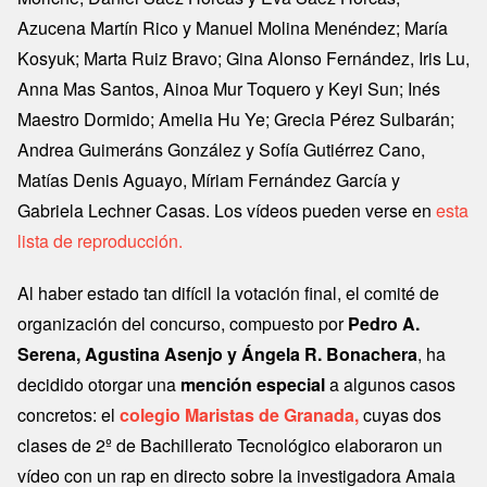
Azucena Martín Rico y Manuel Molina Menéndez; María
Kosyuk; Marta Ruiz Bravo; Gina Alonso Fernández, Iris Lu,
Anna Mas Santos, Ainoa Mur Toquero y Keyi Sun; Inés
Maestro Dormido; Amelia Hu Ye; Grecia Pérez Sulbarán;
Andrea Guimeráns González y Sofía Gutiérrez Cano,
Matías Denis Aguayo, Míriam Fernández García y
Gabriela Lechner Casas. Los vídeos pueden verse en
esta
lista de reproducción.
Al haber estado tan difícil la votación final, el comité de
organización del concurso, compuesto por
Pedro A.
Serena, Agustina Asenjo y Ángela R. Bonachera
, ha
decidido otorgar una
mención especial
a algunos casos
concretos: el
colegio Maristas de Granada,
cuyas dos
clases de 2º de Bachillerato Tecnológico elaboraron un
vídeo con un rap en directo sobre la investigadora Amaia