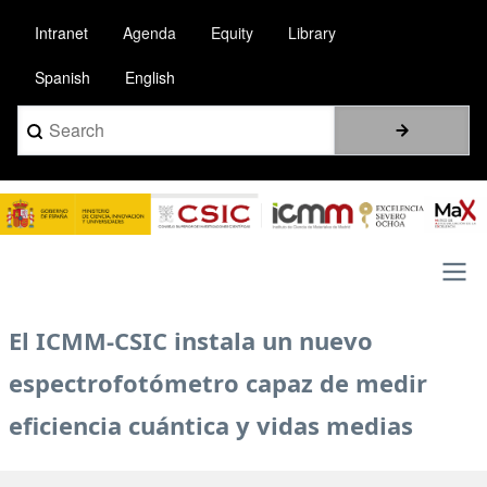
Pasar
Intranet
Agenda
Equity
Library
al
contenido
Spanish
English
principal
Search
Image
Main
El ICMM-CSIC instala un nuevo
navigation
espectrofotómetro capaz de medir
eficiencia cuántica y vidas medias