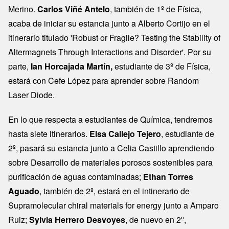
Merino.
Carlos Viñé Antelo
, también de 1º de Física,
acaba de iniciar su estancia junto a Alberto Cortijo en el
itinerario titulado 'Robust or Fragile? Testing the Stability of
Altermagnets Through Interactions and Disorder'. Por su
parte,
Ian Horcajada Martín,
estudiante de 3º de Física,
estará con Cefe López para aprender sobre Random
Laser Diode.
En lo que respecta a estudiantes de Química, tendremos
hasta siete itinerarios.
Elsa Callejo Tejero
, estudiante de
2º, pasará su estancia junto a Celia Castillo aprendiendo
sobre Desarrollo de materiales porosos sostenibles para
purificación de aguas contaminadas;
Ethan Torres
Aguado
, también de 2º, estará en el intinerario de
Supramolecular chiral materials for energy junto a Amparo
Ruiz;
Sylvia Herrero Desvoyes
, de nuevo en 2º,