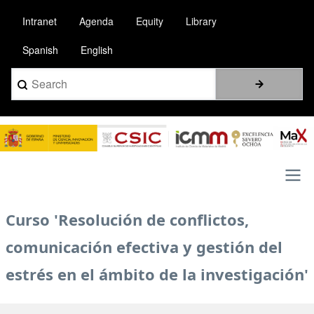
Skip
Intranet
Agenda
Equity
Library
to
main
Spanish
English
content
Search
Image
Main
Curso 'Resolución de conflictos,
navigation
comunicación efectiva y gestión del
estrés en el ámbito de la investigación'