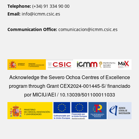
Telephone:
(+34) 91 334 90 00
Email:
info@icmm.csic.es
Communication Office:
comunicacion@icmm.csic.es
Image
Acknowledge the Severo Ochoa Centres of Excellence
program through Grant CEX2024-001445-S/ financiado
por MICIU/AEI / 10.13039/501100011033
Image