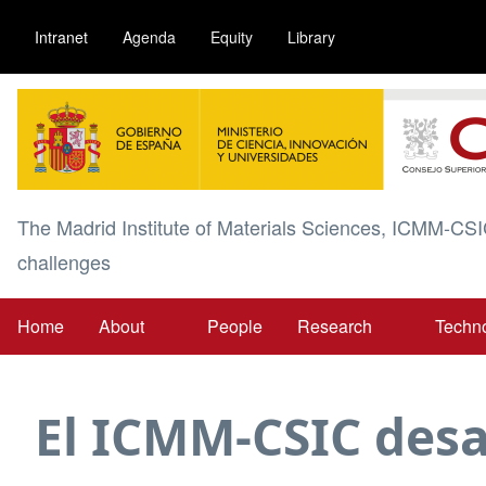
Skip
Intranet
Agenda
Equity
Library
to
main
Image
content
The Madrid Institute of Materials Sciences, ICMM-CSI
challenges
Home
About
People
Research
Techn
Main
navigation
El ICMM-CSIC desa