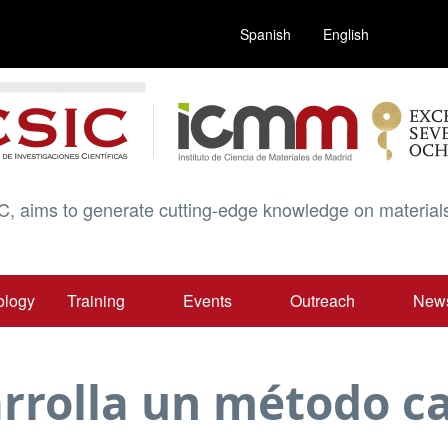
Spanish
English
C, aims to generate cutting-edge knowledge on materials
ology
Training
Events
Outreach
New
rrolla un método c