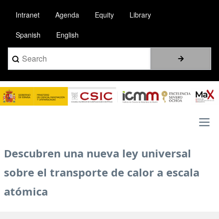
Skip
Intranet
Agenda
Equity
Library
to
main
Spanish
English
content
Search
Image
Main
Descubren una nueva ley universal
navigation
sobre el transporte de calor a escala
atómica