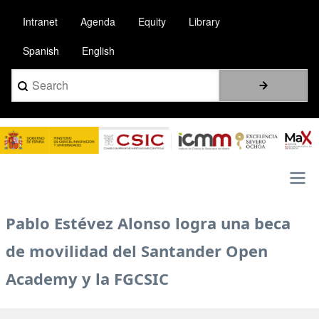
Pasar
Intranet
Agenda
Equity
Library
al
contenido
Spanish
English
principal
Search
Image
Main
Pablo Estévez Alonso logra una beca
navigation
de movilidad del Santander Open
Academy y la FGCSIC