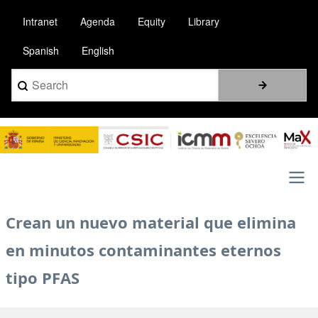
Skip
Intranet
Agenda
Equity
Library
to
main
Spanish
English
content
Search
Image
Main
Crean un nuevo material que elimina
navigation
en minutos contaminantes eternos
tipo PFAS