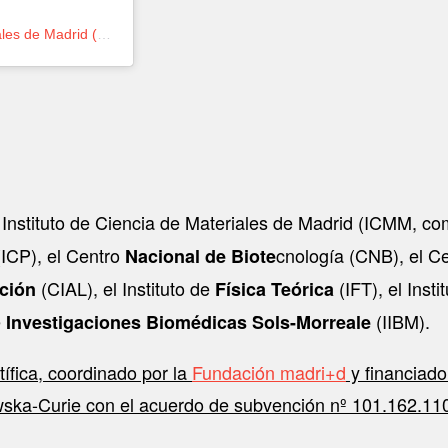
Una publicación compartida de Instituto de Ciencia de Materiales de Madrid (@icmm_csic)
 Instituto de Ciencia de Materiales de Madrid (ICMM, com
(ICP), el Centro
cnología (CNB), el C
Nacional de Biote
(CIAL), el Instituto de
(IFT), el Insti
ación
Física Teórica
e
(IIBM).
Investigaciones Biomédicas Sols-Morreale
fica, coordinado por la
Fundación madri+d
y financiado
wska-Curie con el acuerdo de subvención nº 101.162.11