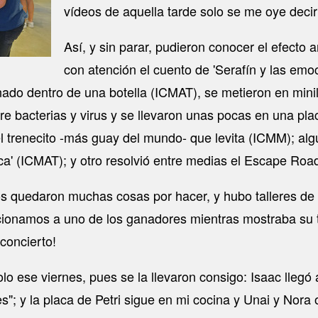
vídeos de aquella tarde solo se me oye deci
Así, y sin parar, pudieron conocer el efecto
con atención el cuento de 'Serafín y las emoc
ado dentro de una botella (ICMAT), se metieron en minil
e bacterias y virus y se llevaron unas pocas en una pl
l trenecito -más guay del mundo- que levita (ICMM); algú
a' (ICMAT); y otro resolvió entre medias el Escape Road
Nos quedaron muchas cosas por hacer, y hubo talleres de
vacionamos a uno de los ganadores mientras mostraba su t
concierto!
o ese viernes, pues se la llevaron consigo: Isaac lleg
es"; y la placa de Petri sigue en mi cocina y Unai y Nor