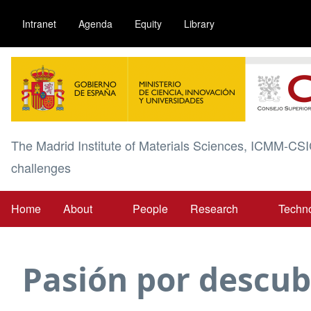
Skip
Intranet
Agenda
Equity
Library
to
main
Image
content
The Madrid Institute of Materials Sciences, ICMM-CSI
challenges
Home
About
People
Research
Techn
Main
navigation
Pasión por descubr