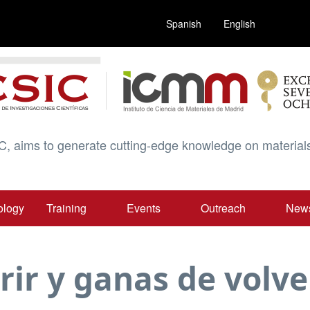
Spanish
English
C, aims to generate cutting-edge knowledge on materials
ology
Training
Events
Outreach
New
ir y ganas de volver