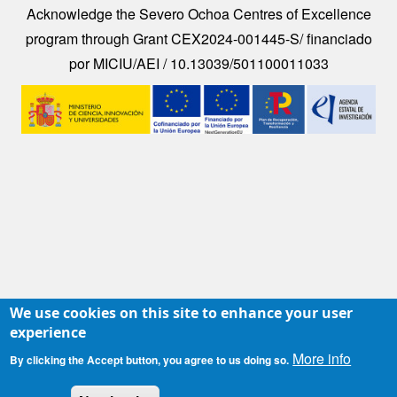
Acknowledge the Severo Ochoa Centres of Excellence
program through Grant CEX2024-001445-S/ financiado
por MICIU/AEI / 10.13039/501100011033
Image
We use cookies on this site to enhance your user
experience
More info
By clicking the Accept button, you agree to us doing so.
Contacto
|
Accesibilidad
|
Aviso legal
|
Política de Cookies
|
Protección de datos