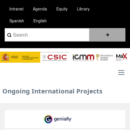
Pasar
Intranet
Agenda
Equity
Library
al
contenido
Spanish
English
principal
Search
Image
Main
Ongoing International Projects
navigation