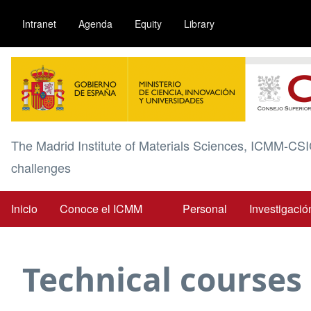
Pasar
Intranet
Agenda
Equity
Library
al
contenido
Image
principal
The Madrid Institute of Materials Sciences, ICMM-CSI
challenges
Inicio
Conoce el ICMM
Personal
Investigació
Main
navigation
Technical courses