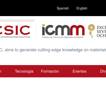
Spanish
English
C, aims to generate cutting-edge knowledge on materials
n
Tecnología
Formación
Eventos
Div