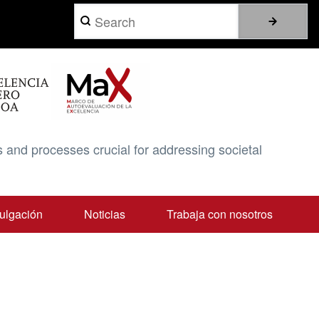
Search
 and processes crucial for addressing societal
ulgación
Noticias
Trabaja con nosotros