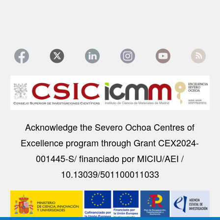
Image
Acknowledge the Severo Ochoa Centres of
Excellence program through Grant CEX2024-
001445-S/ financiado por MICIU/AEI /
10.13039/501100011033
Image