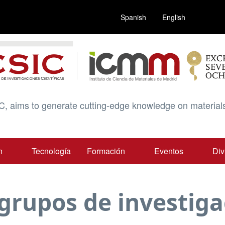
Spanish
English
C, aims to generate cutting-edge knowledge on materials
n
Tecnología
Formación
Eventos
Div
grupos de investiga