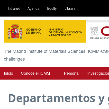
Pasar
Intranet
Agenda
Equity
Library
al
contenido
Image
principal
The Madrid Institute of Materials Sciences, ICMM-CSI
challenges
Inicio
Conoce el ICMM
Personal
Investigació
Main
navigation
Departamentos y 