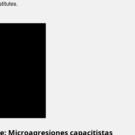
stitutes.
e: Microagresiones capacitistas