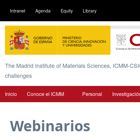
Pasar
Intranet
Agenda
Equity
Library
al
contenido
Image
principal
The Madrid Institute of Materials Sciences, ICMM-CSI
challenges
Inicio
Conoce el ICMM
Personal
Investigació
Main
navigation
Webinarios