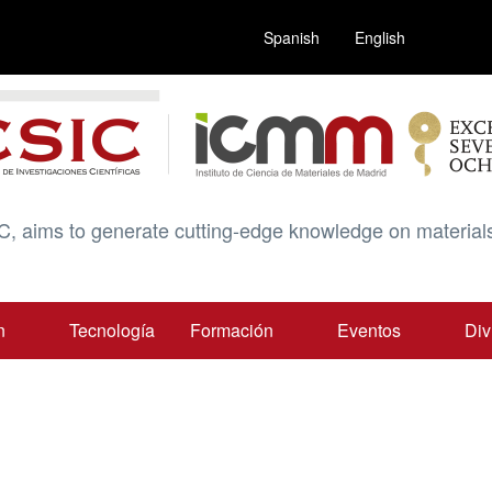
Spanish
English
C, aims to generate cutting-edge knowledge on materials
n
Tecnología
Formación
Eventos
Div