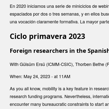
En 2020 iniciamos una serie de miniciclos de webin
espaciados por dos o tres semanas, y en ellos bus
una vocación claramente formativa. La mayor part
Ciclo primavera 2023
Foreign researchers in the Spanis
With Gülsüm Ersü (ICMM-CSIC), Thorben Bethe (FE
When: May 24, 2023 - at 11AM
As you all know, mobility is a key feature in resea
research funding programs. Nevertheless, internation
encounter many bureaucratic constraints to start and