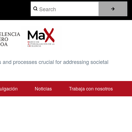
Search
 and processes crucial for addressing societal
ulgación
Noticias
Trabaja con nosotros