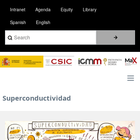
Pasar
Intranet
Agenda
Equity
Library
al
contenido
Spanish
English
principal
Search
Image
Main
Superconductividad
navigation