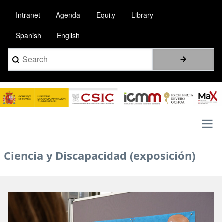
Pasar
Intranet
Agenda
Equity
Library
al
contenido
Spanish
English
principal
Search
Image
Main
Ciencia y Discapacidad (exposición)
navigation
Image