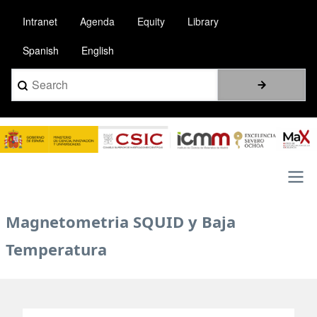
Pasar
Intranet
Agenda
Equity
Library
al
contenido
Spanish
English
principal
Search
Image
Main
Magnetometria SQUID y Baja
navigation
Temperatura