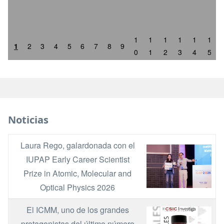
1
1
1
1
1
1
1
2
3
4
5
6
7
8
9
0
1
2
3
4
5
Noticias
Laura Rego, galardonada con el
Image
IUPAP Early Career Scientist
Prize in Atomic, Molecular and
Optical Physics 2026
El ICMM, uno de los grandes
Image
protagonistas del último número