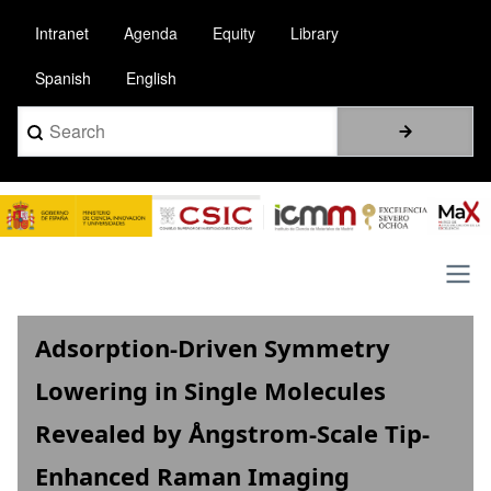
Pasar
Intranet
Agenda
Equity
Library
al
contenido
Spanish
English
principal
Search
Image
Main
Adsorption-Driven Symmetry
navigation
Lowering in Single Molecules
Revealed by Ångstrom-Scale Tip-
Enhanced Raman Imaging