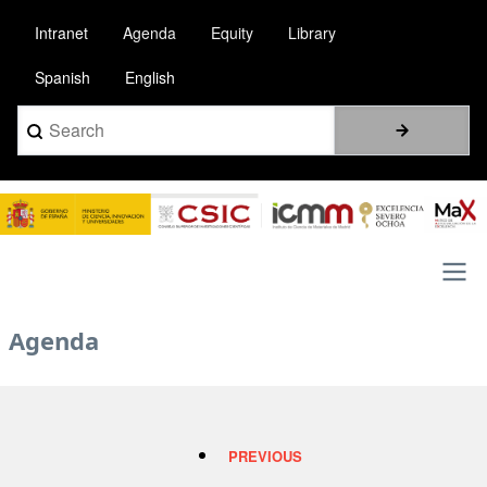
Skip
Intranet
Agenda
Equity
Library
to
main
Spanish
English
content
Search
Image
Main
Agenda
navigation
PREVIOUS